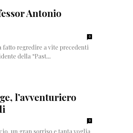
ofessor Antonio
0
fatto regredire a vite precedenti
dente della “Past...
ge, l’avventuriero
di
0
cio, un gran sorriso e tanta voglia