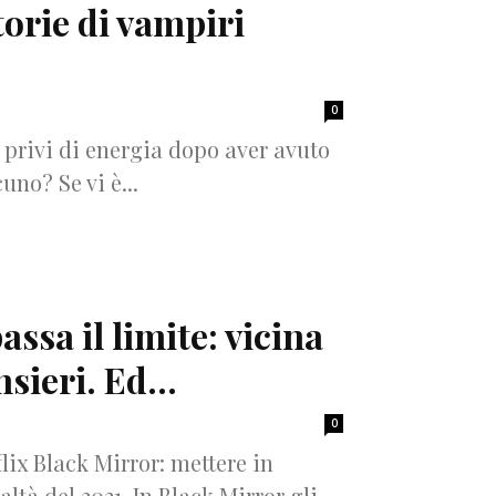
torie di vampiri
0
 privi di energia dopo aver avuto
no? Se vi è...
ssa il limite: vicina
nsieri. Ed...
0
lix Black Mirror: mettere in
ltà del 2021. In Black Mirror gli...