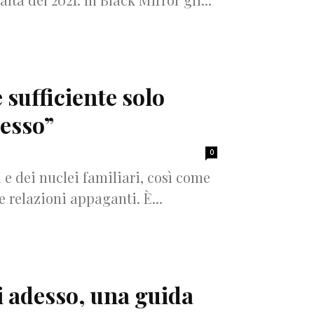
 sufficiente solo
cesso”
0
à e dei nuclei familiari, così come
re relazioni appaganti. È...
di adesso, una guida