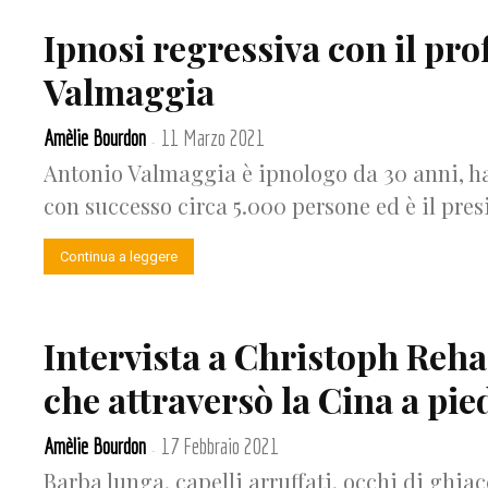
Ipnosi regressiva con il pr
Valmaggia
Amèlie Bourdon
11 Marzo 2021
-
Antonio Valmaggia è ipnologo da 30 anni, ha 
con successo circa 5.000 persone ed è il presi
Continua a leggere
Intervista a Christoph Reha
che attraversò la Cina a pie
Amèlie Bourdon
17 Febbraio 2021
-
Barba lunga, capelli arruffati, occhi di ghiac