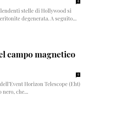
0
lendenti stelle di Hollywood si
itonite degenerata. A seguito...
 del campo magnetico
0
ri dell’Event Horizon Telescope (Eht)
 nero, che...