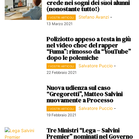
crede nei sogni dei suoi alunni
(nonostante tutto!)
Stefano Avanzi
-
I VOSTRI ARTICOLI
13 Marzo 2021
Poliziotto appeso a testa in giù
nel video choc del rapper
“Fuma”: rimosso da “YouTube”
dopo le polemiche
Salvatore Puccio
-
I VOSTRI ARTICOLI
22 Febbraio 2021
Nuova udienza sul caso
“Gregoretti”, Matteo Salvini
nuovamente a Processo
Salvatore Puccio
-
I VOSTRI ARTICOLI
19 Febbraio 2021
Tre Ministri “Lega – Salvini
Premier” nominati nel Governo