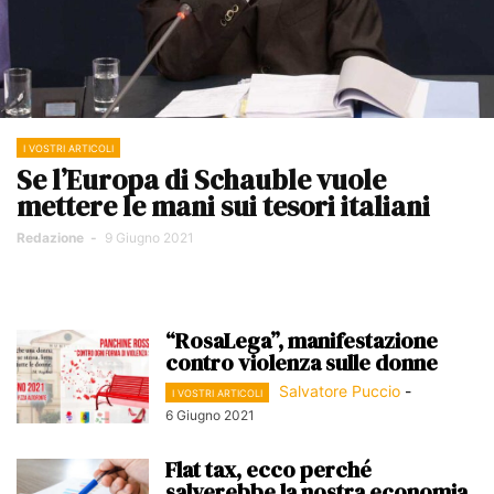
I VOSTRI ARTICOLI
Se l’Europa di Schauble vuole
mettere le mani sui tesori italiani
Redazione
-
9 Giugno 2021
“RosaLega”, manifestazione
contro violenza sulle donne
Salvatore Puccio
-
I VOSTRI ARTICOLI
6 Giugno 2021
Flat tax, ecco perché
salverebbe la nostra economia