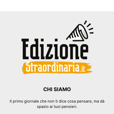
CHI SIAMO
Il primo giornale che non ti dice cosa pensare, ma dà
spazio ai tuoi pensieri.