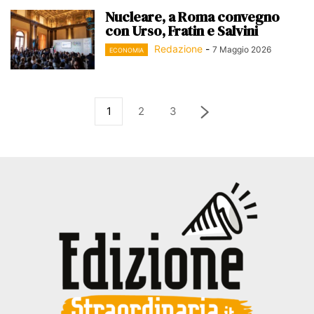
Nucleare, a Roma convegno
con Urso, Fratin e Salvini
Redazione
-
7 Maggio 2026
ECONOMIA
1
2
3