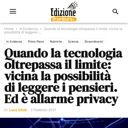
Home
In Evidenza
Quando la tecnologia oltrepassa il limite: vicina la
possibilità di leggere i...
In Evidenza
Primo Piano
Rubriche
Scienza
Straordinario!
Quando la tecnologia
oltrepassa il limite:
vicina la possibilità
di leggere i pensieri.
Ed è allarme privacy
Di
Luca Vitali
-
2 Febbraio 2021