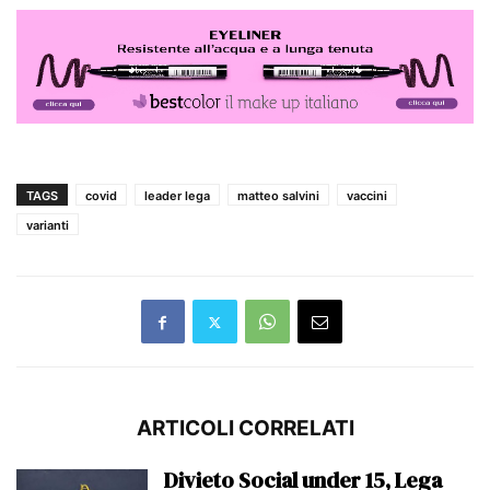
TAGS
covid
leader lega
matteo salvini
vaccini
varianti
ARTICOLI CORRELATI
Divieto Social under 15, Lega