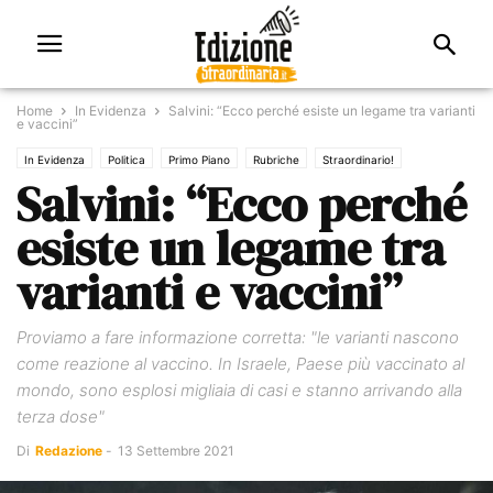
Home
In Evidenza
Salvini: “Ecco perché esiste un legame tra varianti
e vaccini”
In Evidenza
Politica
Primo Piano
Rubriche
Straordinario!
Salvini: “Ecco perché
esiste un legame tra
varianti e vaccini”
Proviamo a fare informazione corretta: "le varianti nascono
come reazione al vaccino. In Israele, Paese più vaccinato al
mondo, sono esplosi migliaia di casi e stanno arrivando alla
terza dose"
Di
Redazione
-
13 Settembre 2021