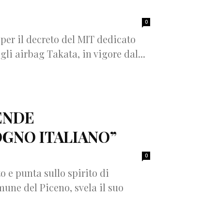
0
per il decreto del MIT dedicato
li airbag Takata, in vigore dal...
ENDE
OGNO ITALIANO”
0
o e punta sullo spirito di
une del Piceno, svela il suo