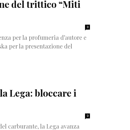
e del trittico “Miti
0
enza per la profumeria d’autore e
nska per la presentazione del
la Lega: bloccare i
0
 del carburante, la Lega avanza