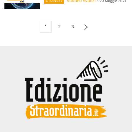
Stefano Avanzi
-
20 Maggio 2021
IN EVIDENZA
1
2
3