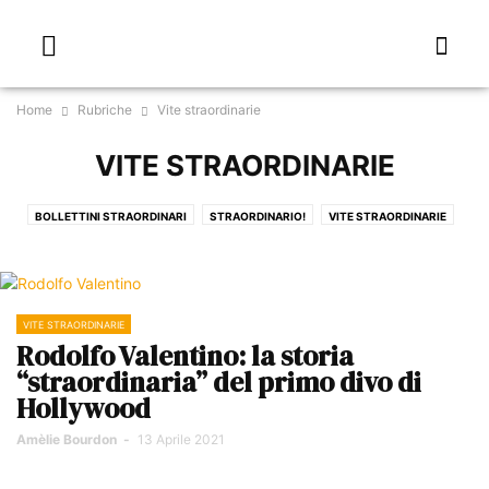
Home
Rubriche
Vite straordinarie
VITE STRAORDINARIE
BOLLETTINI STRAORDINARI
STRAORDINARIO!
VITE STRAORDINARIE
VITE STRAORDINARIE
Rodolfo Valentino: la storia
“straordinaria” del primo divo di
Hollywood
Amèlie Bourdon
-
13 Aprile 2021