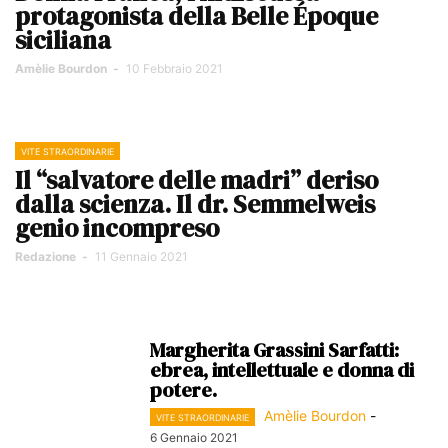
protagonista della Belle Époque
siciliana
Amèlie Bourdon
-
10 Febbraio 2021
VITE STRAORDINARIE
Il “salvatore delle madri” deriso
dalla scienza. Il dr. Semmelweis
genio incompreso
Redazione
-
11 Gennaio 2021
Margherita Grassini Sarfatti:
ebrea, intellettuale e donna di
potere.
Amèlie Bourdon
-
VITE STRAORDINARIE
6 Gennaio 2021