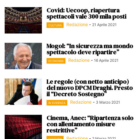
Covid: Uecoop, riapertura
spettacoli vale 300 mila posti
Redazione
-
21 Aprile 2021
CULTURA
Mogol: “In sicurezza ma mondo
spettacolo deve ripartire”
Redazione
-
16 Aprile 2021
ECONOMIA
Le regole (con netto anticipo)
del nuovo DPCM Draghi. Presto
il “Decreto Sostegno”
Redazione
-
3 Marzo 2021
IN EVIDENZA
Cinema, Anec: “Ripartenza solo
con allentamento misure
restrittive”
Redazione
-
2 Marzo 2021
CULTURA