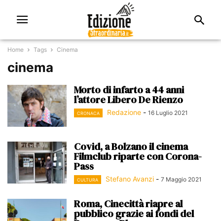
Home
Tags
Cinema
cinema
Morto di infarto a 44 anni
l’attore Libero De Rienzo
Redazione
-
16 Luglio 2021
CRONACA
Covid, a Bolzano il cinema
Filmclub riparte con Corona-
Pass
Stefano Avanzi
-
7 Maggio 2021
CULTURA
Roma, Cinecittà riapre al
pubblico grazie ai fondi del