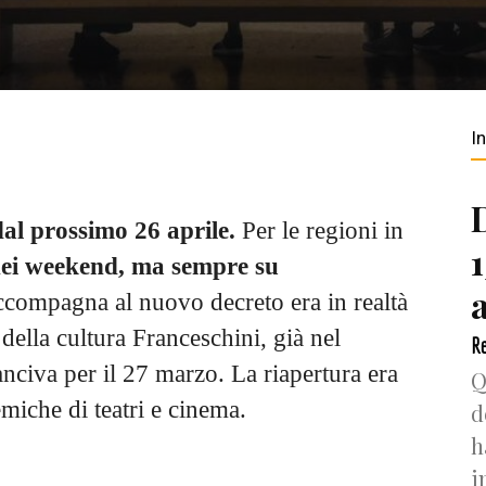
I
dal prossimo 26 aprile.
Per le regioni in
nei weekend, ma sempre su
accompagna al nuovo decreto era in realtà
 della cultura Franceschini, già nel
Re
nciva per il 27 marzo. La riapertura era
Q
emiche di teatri e cinema.
d
h
i