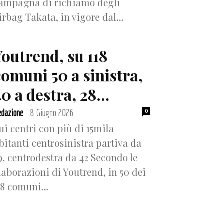
ampagna di richiamo degli
irbag Takata, in vigore dal...
Youtrend, su 118
comuni 50 a sinistra,
0 a destra, 28...
dazione
8 Giugno 2026
0
-
ui centri con più di 15mila
bitanti centrosinistra partiva da
9, centrodestra da 42 Secondo le
laborazioni di Youtrend, in 50 dei
18 comuni...