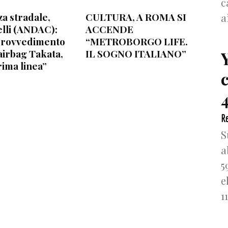
c
za stradale,
CULTURA, A ROMA SI
a
lli (ANDAC):
ACCENDE
provvedimento
“METROBORGO LIFE.
airbag Takata,
IL SOGNO ITALIANO”
rima linea”
4
Re
S
a
5
e
1