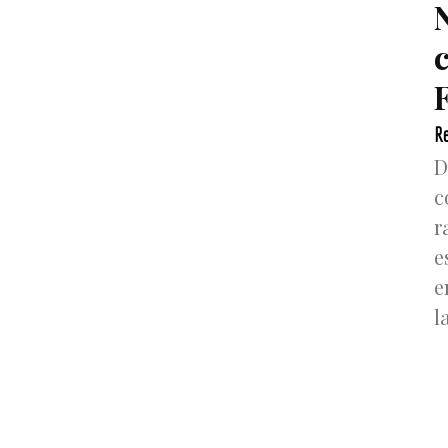
F
Re
D
c
r
e
e
l