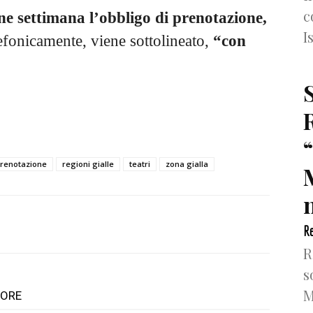
c
ne settimana l’obbligo di prenotazione,
I
lefonicamente, viene sottolineato,
“con
renotazione
regioni gialle
teatri
zona gialla
n
Re
R
s
M
TORE