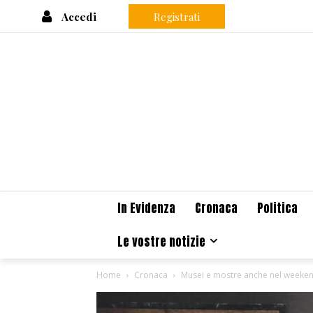
Accedi
Registrati
In Evidenza
Cronaca
Politica
Le vostre notizie
Home
Cronaca
Musei e mostre anche nel weeken