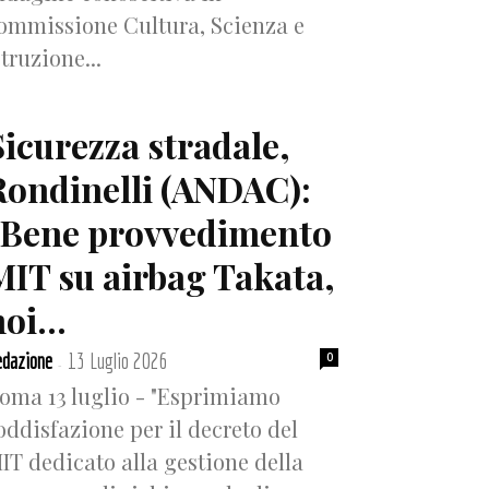
ommissione Cultura, Scienza e
struzione...
Sicurezza stradale,
Rondinelli (ANDAC):
“Bene provvedimento
MIT su airbag Takata,
oi...
dazione
13 Luglio 2026
0
-
oma 13 luglio - "Esprimiamo
oddisfazione per il decreto del
IT dedicato alla gestione della