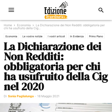
Home
Economia
La Dichiarazione dei Non Redditi: obbligatoria per
chi ha usufruito della Cig...
Economia
Le vostre notizie
I vostri articoli
In Evidenza
Primo Piano
La Dichiarazione dei
Non Redditi:
obbligatoria per chi
ha usufruito della Cig
nel 2020
Di
Sonia Paglialunga
-
18 Maggio 2021