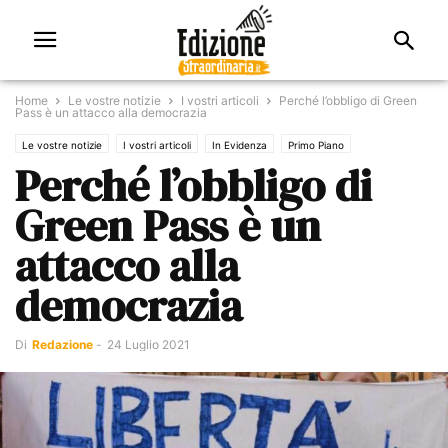
Home
Le vostre notizie
I vostri articoli
Perché l’obbligo di Green
Pass è un attacco alla democrazia
Le vostre notizie
I vostri articoli
In Evidenza
Primo Piano
Perché l’obbligo di
Green Pass è un
attacco alla
democrazia
Di
Redazione
-
24 Luglio 2021