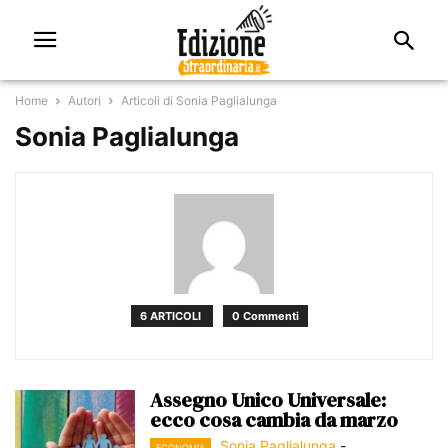
Home
Autori
Articoli di Sonia Paglialunga
Sonia Paglialunga
6 ARTICOLI
0 Commenti
Assegno Unico Universale:
ecco cosa cambia da marzo
Sonia Paglialunga
-
ECONOMIA