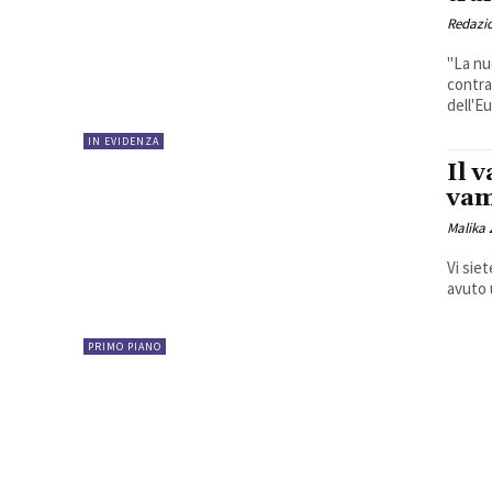
Redazi
"La nu
contra
dell'Eu
IN EVIDENZA
Il 
vam
Malika 
Vi sie
avuto 
PRIMO PIANO