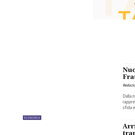
Nuc
Fra
Redazi
Dalla 
rappres
sfida 
ECONOMIA
Arr
tra