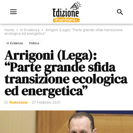
Home
In Evidenza
Arrigoni (Lega): “Parte grande sfida transizione
ecologica ed energetica”
In Evidenza
Politica
Arrigoni (Lega):
“Parte grande sfida
transizione ecologica
ed energetica”
Di
Redazione
-
27 Febbraio 2021