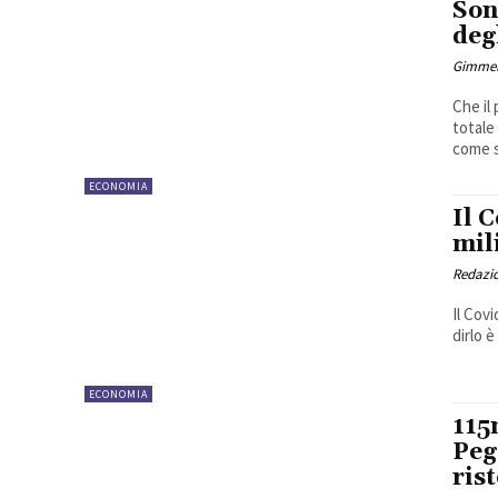
Son
deg
Gimmel
Che il
totale
come si
ECONOMIA
Il 
mili
Redazi
Il Covi
dirlo è
ECONOMIA
115
Peg
ris