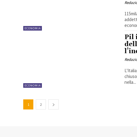
Redazi
115mil
addetti
econom
ECONOMIA
Pil
del
l’i
Redazi
L'Ital
chiuso
nella...
ECONOMIA
1
2