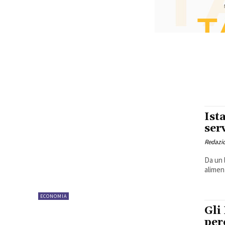
Ist
ser
Redazi
Da un 
aliment
ECONOMIA
Gli
per