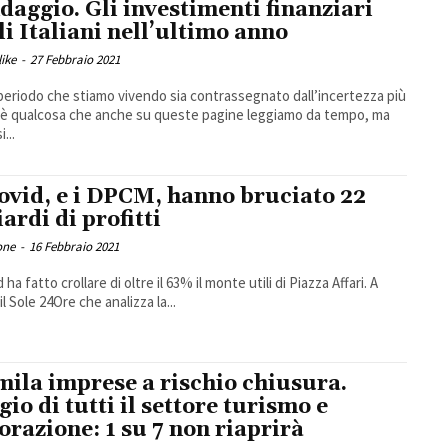
daggio. Gli investimenti finanziari
li Italiani nell’ultimo anno
ike
-
27 Febbraio 2021
 periodo che stiamo vivendo sia contrassegnato dall’incertezza più
 è qualcosa che anche su queste pagine leggiamo da tempo, ma
...
Covid, e i DPCM, hanno bruciato 22
ardi di profitti
one
-
16 Febbraio 2021
d ha fatto crollare di oltre il 63% il monte utili di Piazza Affari. A
 il Sole 24Ore che analizza la...
mila imprese a rischio chiusura.
gio di tutti il settore turismo e
torazione: 1 su 7 non riaprirà