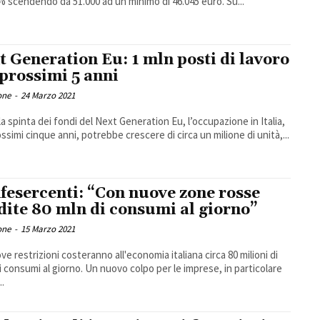
% scendendo da 51.000 ad un minimo di 46.045 euro. Su...
t Generation Eu: 1 mln posti di lavoro
 prossimi 5 anni
one
-
24 Marzo 2021
la spinta dei fondi del Next Generation Eu, l’occupazione in Italia,
ossimi cinque anni, potrebbe crescere di circa un milione di unità,...
fesercenti: “Con nuove zone rosse
dite 80 mln di consumi al giorno”
one
-
15 Marzo 2021
ve restrizioni costeranno all'economia italiana circa 80 milioni di
i consumi al giorno. Un nuovo colpo per le imprese, in particolare
..