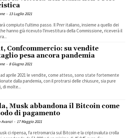
cistica
one
-
13 Luglio 2021
arà compiuto l'ultimo passo. Il Pnrr italiano, insieme a quello dei
che hanno già ricevuto l'investitura della Commissione, riceverà il
ra...
at, Confcommercio: su vendite
taglio pesa ancora pandemia
one
-
8 Giugno 2021
ad aprile 2021 le vendite, come atteso, sono state fortemente
ionate dalla pandemia, con il protrarsi delle chiusure, sia pure
i, di molte...
la, Musk abbandona il Bitcoin come
odo di pagamento
 Avanzi
-
17 Maggio 2021
usk ci ripensa, fa retromarcia sul Bitcoin e la criptovaluta crolla