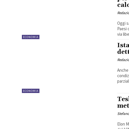
cal
Redazi
Oggi s
Paesi 
via libe
ECONOMIA
Ist
det
Redazi
Anche 
condiz
parzial
ECONOMIA
Tes
met
Stefano
Elon M