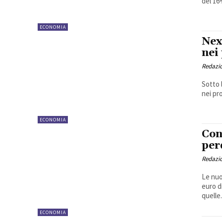
del 16
ECONOMIA
Nex
nei
Redazi
Sotto 
nei pr
ECONOMIA
Con
per
Redazi
Le nuo
euro d
quelle.
ECONOMIA