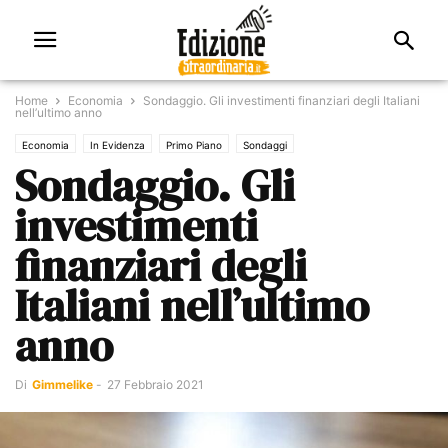
Home
Economia
Sondaggio. Gli investimenti finanziari degli Italiani
nell’ultimo anno
Economia
In Evidenza
Primo Piano
Sondaggi
Sondaggio. Gli
investimenti
finanziari degli
Italiani nell’ultimo
anno
Di
Gimmelike
-
27 Febbraio 2021