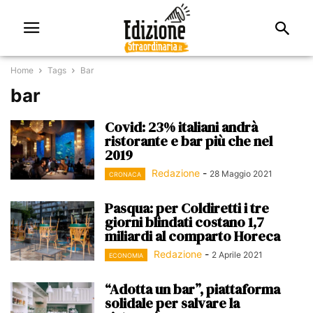
Home
Tags
Bar
bar
Covid: 23% italiani andrà
ristorante e bar più che nel
2019
Redazione
-
28 Maggio 2021
CRONACA
Pasqua: per Coldiretti i tre
giorni blindati costano 1,7
miliardi al comparto Horeca
Redazione
-
2 Aprile 2021
ECONOMIA
“Adotta un bar”, piattaforma
solidale per salvare la