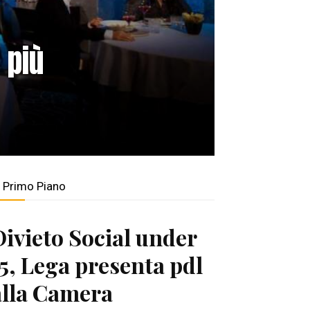
 più
n Primo Piano
Divieto Social under
15, Lega presenta pdl
alla Camera