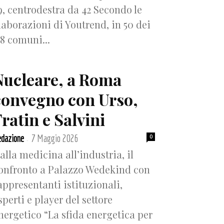
9, centrodestra da 42 Secondo le
laborazioni di Youtrend, in 50 dei
18 comuni...
Nucleare, a Roma
convegno con Urso,
ratin e Salvini
dazione
7 Maggio 2026
0
-
alla medicina all’industria, il
onfronto a Palazzo Wedekind con
appresentanti istituzionali,
sperti e player del settore
nergetico “La sfida energetica per