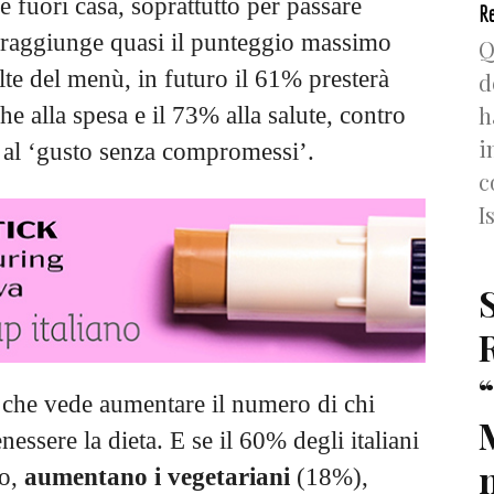
 fuori casa, soprattutto per passare
Re
i raggiunge quasi il punteggio massimo
Q
lte del menù, in futuro il 61% presterà
d
h
he alla spesa e il 73% alla salute, contro
i
 al ‘gusto senza compromessi’.
c
I
i che vede aumentare il numero di chi
essere la dieta. E se il 60% degli italiani
n
ro,
aumentano i vegetariani
(18%),