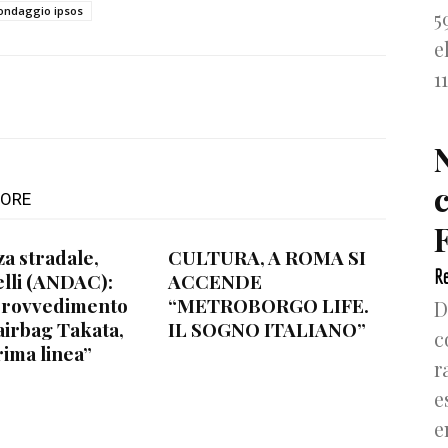
ondaggio ipsos
5
e
1
TORE
F
za stradale,
CULTURA, A ROMA SI
Re
lli (ANDAC):
ACCENDE
provvedimento
“METROBORGO LIFE.
D
airbag Takata,
IL SOGNO ITALIANO”
c
rima linea”
r
e
e