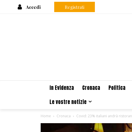
Accedi
Registrati
In Evidenza
Cronaca
Politica
Le vostre notizie
Home
Cronaca
Covid: 23% italiani andrà ristora