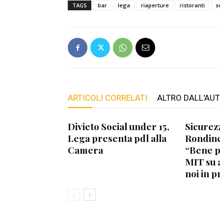
TAGS
bar
lega
riaperture
ristoranti
s
ARTICOLI CORRELATI
ALTRO DALL'AU
Divieto Social under 15,
Sicurez
Lega presenta pdl alla
Rondine
Camera
“Bene 
MIT su 
noi in p