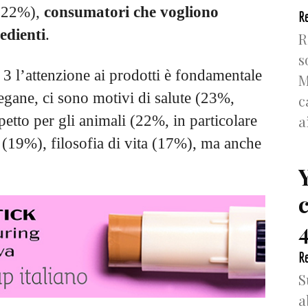
22%),
consumatori che vogliono
Re
edienti
.
R
s
u 3 l’attenzione ai prodotti è fondamentale
M
vegane, ci sono motivi di salute (23%,
c
a
petto per gli animali (22%, in particolare
e (19%), filosofia di vita (17%), ma anche
4
Re
S
a