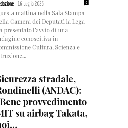
dazione
16 Luglio 2026
0
-
uesta mattina nella Sala Stampa
ella Camera dei Deputati la Lega
a presentato l’avvio di una
ndagine conoscitiva in
ommissione Cultura, Scienza e
struzione...
Sicurezza stradale,
Rondinelli (ANDAC):
“Bene provvedimento
MIT su airbag Takata,
oi...