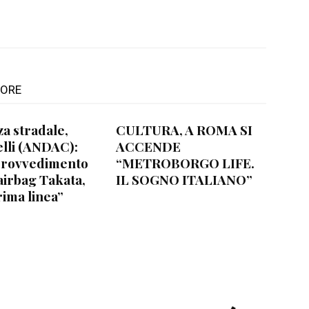
TORE
za stradale,
CULTURA, A ROMA SI
lli (ANDAC):
ACCENDE
provvedimento
“METROBORGO LIFE.
airbag Takata,
IL SOGNO ITALIANO”
rima linea”