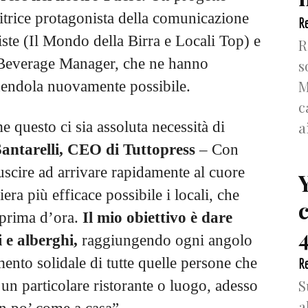
itrice protagonista della comunicazione
Re
ste (Il Mondo della Birra e Locali Top) e
R
&Beverage Manager, che ne hanno
s
M
endendola nuovamente possibile.
c
a
questo ci sia assoluta necessità di
antarelli, CEO di Tuttopress
– Con
iuscire ad arrivare rapidamente al cuore
ra più efficace possibile i locali, che
 prima d’ora.
Il mio obiettivo è dare
4
i e alberghi,
raggiungendo ogni angolo
mento solidale di tutte quelle persone che
Re
S
un particolare ristorante o luogo, adesso
a