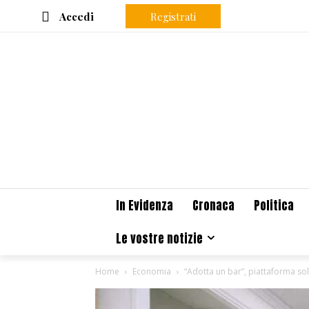
Accedi
Registrati
In Evidenza
Cronaca
Politica
Le vostre notizie
Home
Economia
“Adotta un bar”, piattaforma sol