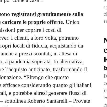
un po’ come a casa”.
5
e
ssono registrarsi gratuitamente sulla
1
caricare le proprie offerte
. Unico
ssioni per coprire i costi di
er. I clienti, a loro volta, potranno
propri locali di fiducia, acquistando da
nche a prezzi scontati, in attesa di
F
 a pandemia superata. In alternativa,
Re
re l’acquisto anticipato, trasformando il
D
 donazione. “Ritengo che questo
c
efficace considerando quanto gli italiani
r
ali, e potrebbe altresì generare flussi di
e
 – sottolinea Roberto Santarelli – Provate
e