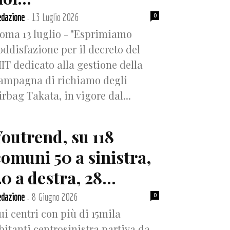
dazione
13 Luglio 2026
0
-
oma 13 luglio - "Esprimiamo
oddisfazione per il decreto del
IT dedicato alla gestione della
ampagna di richiamo degli
irbag Takata, in vigore dal...
Youtrend, su 118
comuni 50 a sinistra,
0 a destra, 28...
dazione
8 Giugno 2026
0
-
ui centri con più di 15mila
bitanti centrosinistra partiva da