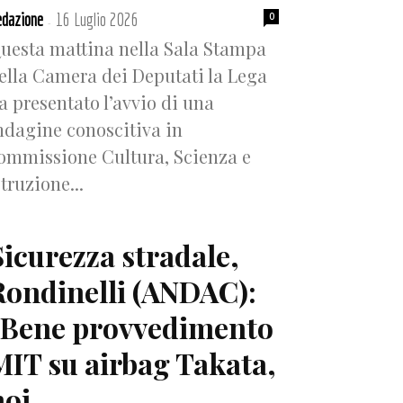
dazione
16 Luglio 2026
0
-
uesta mattina nella Sala Stampa
ella Camera dei Deputati la Lega
a presentato l’avvio di una
ndagine conoscitiva in
ommissione Cultura, Scienza e
struzione...
Sicurezza stradale,
Rondinelli (ANDAC):
“Bene provvedimento
MIT su airbag Takata,
oi...