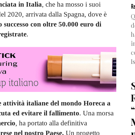
nciata in Italia
, che ha mosso i suoi
Re
el 2020, arrivata dalla Spagna, dove è
Q
o successo con oltre 50.000 euro di
d
h
registrate
.
i
c
I
le attività italiane del mondo Horeca a
uta ed evitare il fallimento
. Una morsa
ercio
, ha portato alla definitiva
n
rese nel nostro Paese.
Un progetto