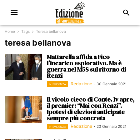
Home
Tags
Teresa bellanova
teresa bellanova
Mattarella affida a Fico
l’incarico esplorativo. Ma è
guerra nel M5S sul ritorno di
Renzi
Redazione
-
30 Gennaio 2021
IN EVIDENZA
Il vicolo cieco di Conte. Iv apre,
il premier: “Mai con Renzi”.
Ipotesi di elezioni anticipate
sempre più concreta
Redazione
-
23 Gennaio 2021
IN EVIDENZA