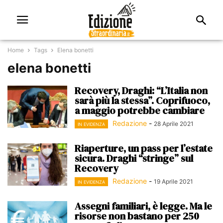
Home
Tags
Elena bonetti
elena bonetti
Recovery, Draghi: “L’Italia non
sarà più la stessa”. Coprifuoco,
a maggio potrebbe cambiare
Redazione
-
28 Aprile 2021
IN EVIDENZA
Riaperture, un pass per l’estate
sicura. Draghi “stringe” sul
Recovery
Redazione
-
19 Aprile 2021
IN EVIDENZA
Assegni familiari, è legge. Ma le
risorse non bastano per 250