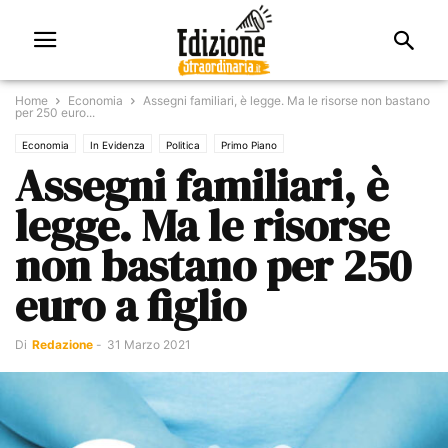
Home
Economia
Assegni familiari, è legge. Ma le risorse non bastano
per 250 euro...
Economia
In Evidenza
Politica
Primo Piano
Assegni familiari, è
legge. Ma le risorse
non bastano per 250
euro a figlio
Di
Redazione
-
31 Marzo 2021