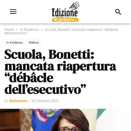
Home
In Evidenza
Scuola, Bonetti: mancata riapertura “débâcle
dell’esecutivo”
In Evidenza
Politica
Scuola, Bonetti:
mancata riapertura
“débâcle
dell’esecutivo”
Di
Redazione
-
10 Gennaio 2021