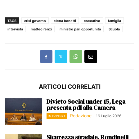
TAGS
crisi governo
elena bonetti
esecutivo
famiglia
intervista
matteo renzi
ministro pari opportunità
Scuola
ARTICOLI CORRELATI
Divieto Social under 15, Lega
presenta pdl alla Camera
Redazione
-
16 Luglio 2026
IN EVIDENZA
Sicurezza stradale, Rondinelli