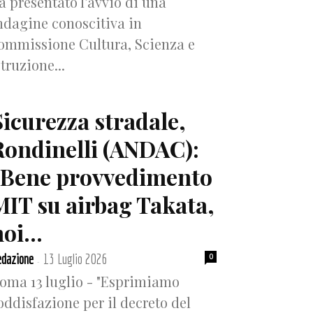
a presentato l’avvio di una
ndagine conoscitiva in
ommissione Cultura, Scienza e
struzione...
Sicurezza stradale,
Rondinelli (ANDAC):
“Bene provvedimento
MIT su airbag Takata,
oi...
dazione
13 Luglio 2026
0
-
oma 13 luglio - "Esprimiamo
oddisfazione per il decreto del