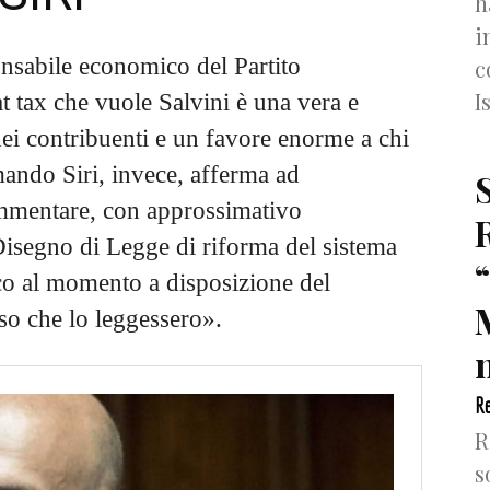
h
i
onsabile economico del Partito
c
I
 tax che vuole Salvini è una vera e
dei contribuenti e un favore enorme a chi
ando Siri, invece, afferma ad
mmentare, con approssimativo
Disegno di Legge di riforma del sistema
nico al momento a disposizione del
so che lo leggessero».
n
Re
R
s