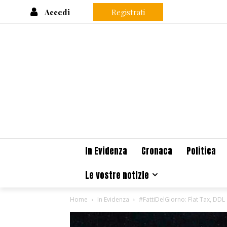
Accedi
Registrati
In Evidenza
Cronaca
Politica
Le vostre notizie
Home
In Evidenza
#FattiDelGiorno: Flat Tax, DDL