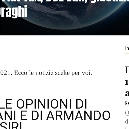
Draghi
1
I
21. Ecco le notizie scelte per voi.
LE OPINIONI DI
Re
NI E DI ARMANDO
Q
d
SIRI