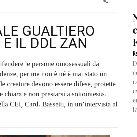
ALE GUALTIERO
 E IL DDL ZAN
F
Re
D
difendere le persone omosessuali da
c
olenze, per me non è né è mai stato un
r
e creature devono essere difese, protette
e
e chiara e non prestarsi a sottointesi».
e
lla CEI, Card. Bassetti, in un’intervista al
l