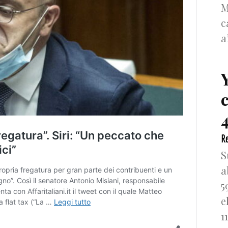
M
c
a
4
Re
S
a
5
e
1