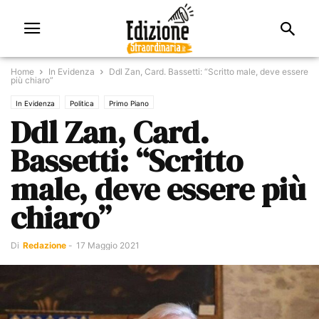
Home
In Evidenza
Ddl Zan, Card. Bassetti: “Scritto male, deve essere
più chiaro”
In Evidenza
Politica
Primo Piano
Ddl Zan, Card.
Bassetti: “Scritto
male, deve essere più
chiaro”
Di
Redazione
-
17 Maggio 2021