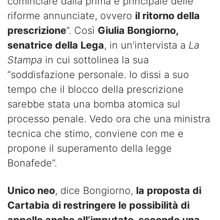
cominciare dalla prima e principale delle
riforme annunciate, ovvero
il ritorno della
prescrizione
“. Così
Giulia Bongiorno,
senatrice della Lega
, in un’intervista a
La
Stampa
in cui sottolinea la sua
“soddisfazione personale. Io dissi a suo
tempo che il blocco della prescrizione
sarebbe stata una bomba atomica sul
processo penale. Vedo ora che una ministra
tecnica che stimo, conviene con me e
propone il superamento della legge
Bonafede”.
Unico neo
, dice Bongiorno,
la proposta di
Cartabia di restringere le possibilità di
appello anche all’imputato, secondo una