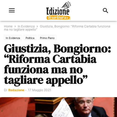
Home
In Evidenza
Giustizia, Bongiorno: “Riforma Cartabia funziona
ma no tagliare appello”
In Evidenza
Politica
Primo Piano
Giustizia, Bongiorno:
“Riforma Cartabia
funziona ma no
tagliare appello”
Di
Redazione
-
17 Maggio 2021