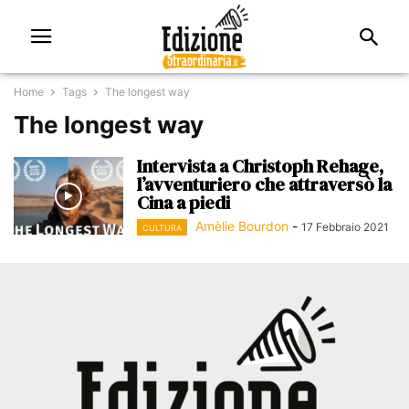
Home
Tags
The longest way
The longest way
Intervista a Christoph Rehage,
l’avventuriero che attraversò la
Cina a piedi
Amèlie Bourdon
-
17 Febbraio 2021
CULTURA