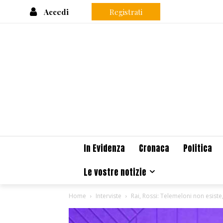
Accedi
Registrati
In Evidenza
Cronaca
Politica
Le vostre notizie
Home
Interviste
Rai, Rossi: Telemeloni non esiste