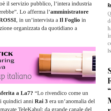
oè il servizio pubblico, l’intera industria
Re
erebbe”. Lo afferma l’
amministratore
Q
ROSSI
, in un’intervista a
Il Foglio
in
d
h
azione organizzata da quotidiano a
i
c
I
sferita a La7?
“Lo rivendico come un
i quindici anni
Rai 3
era un’anomalia del
n
iamavate TeleKabul: da grande canale del