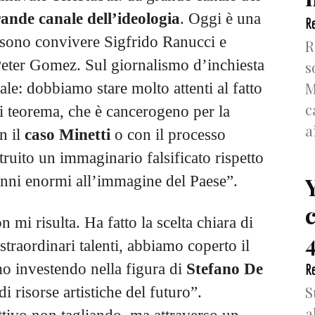
rande canale dell’ideologia
. Oggi è una
Re
ossono convivere Sigfrido Ranucci e
R
 Peter Gomez. Sul giornalismo d’inchiesta
s
M
le: dobbiamo stare molto attenti al fatto
c
i teorema, che è cancerogeno per la
a
n il
caso Minetti
o con il processo
truito un immaginario falsificato rispetto
anni enormi all’immagine del Paese”.
 mi risulta. Ha fatto la scelta chiara di
4
traordinari talenti, abbiamo coperto il
o investendo nella figura di
Stefano De
Re
S
di risorse artistiche del futuro”.
a