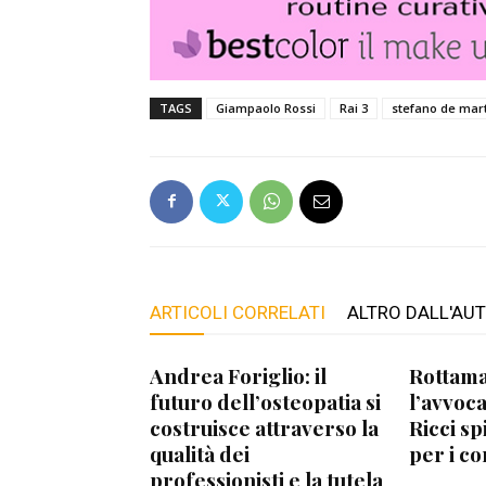
TAGS
Giampaolo Rossi
Rai 3
stefano de mar
ARTICOLI CORRELATI
ALTRO DALL'AU
Andrea Foriglio: il
Rottama
futuro dell’osteopatia si
l’avvoca
costruisce attraverso la
Ricci sp
qualità dei
per i co
professionisti e la tutela