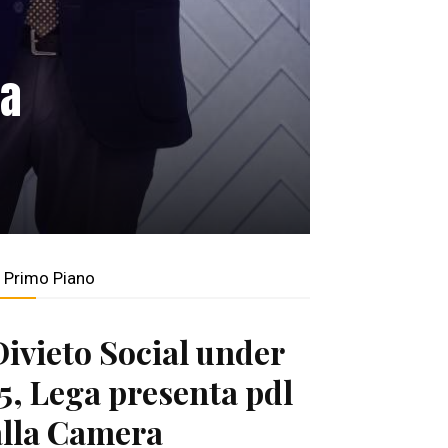
ia
n Primo Piano
Divieto Social under
15, Lega presenta pdl
alla Camera