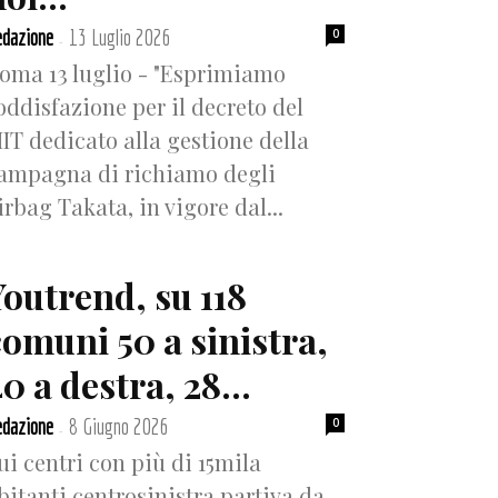
dazione
13 Luglio 2026
0
-
oma 13 luglio - "Esprimiamo
oddisfazione per il decreto del
IT dedicato alla gestione della
ampagna di richiamo degli
irbag Takata, in vigore dal...
Youtrend, su 118
comuni 50 a sinistra,
0 a destra, 28...
dazione
8 Giugno 2026
0
-
ui centri con più di 15mila
bitanti centrosinistra partiva da