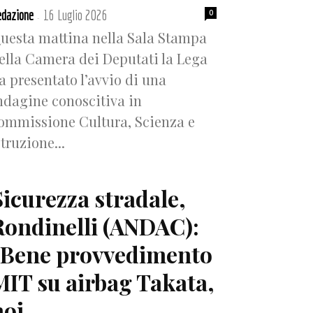
dazione
16 Luglio 2026
0
-
uesta mattina nella Sala Stampa
ella Camera dei Deputati la Lega
a presentato l’avvio di una
ndagine conoscitiva in
ommissione Cultura, Scienza e
struzione...
Sicurezza stradale,
Rondinelli (ANDAC):
“Bene provvedimento
MIT su airbag Takata,
oi...