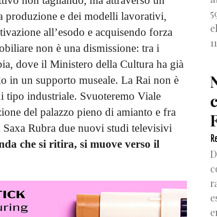
ttivo non tagliando, ma attraverso un
5
a produzione e dei modelli lavorativi,
e
ivazione all’esodo e acquisendo forza
1
biliare non è una dismissione: tra i
ia, dove il Ministero della Cultura ha già
rlo in un supporto museale. La Rai non è
i tipo industriale. Svuoteremo Viale
azione del palazzo pieno di amianto e fra
F
Saxa Rubra due nuovi studi televisivi
Re
da che si ritira, si muove verso il
D
c
r
e
e