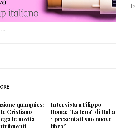
l
tino
TORE
zione quinquies:
Intervista a Filippo
to Cristiano
Roma: “La Iena” di Italia
iega le novità
1 presenta il suo nuovo
ntribuenti
libro”