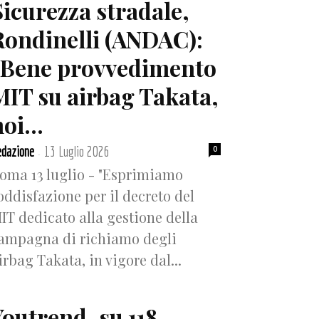
Sicurezza stradale,
Rondinelli (ANDAC):
“Bene provvedimento
MIT su airbag Takata,
oi...
dazione
13 Luglio 2026
0
-
oma 13 luglio - "Esprimiamo
oddisfazione per il decreto del
IT dedicato alla gestione della
ampagna di richiamo degli
irbag Takata, in vigore dal...
Youtrend, su 118