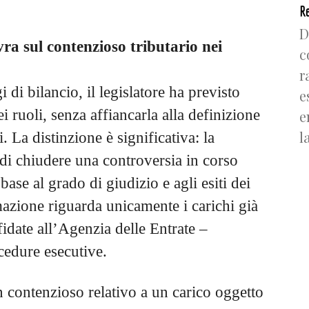
Re
D
ra sul contenzioso tributario nei
c
r
 di bilancio, il legislatore ha previsto
e
 ruoli, senza affiancarla alla definizione
e
l
i. La distinzione è significativa: la
di chiudere una controversia in corso
ase al grado di giudizio e agli esiti dei
mazione riguarda unicamente i carichi già
fidate all’Agenzia delle Entrate –
cedure esecutive.
 contenzioso relativo a un carico oggetto