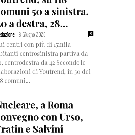
comuni 50 a sinistra,
0 a destra, 28...
dazione
8 Giugno 2026
0
-
ui centri con più di 15mila
bitanti centrosinistra partiva da
9, centrodestra da 42 Secondo le
laborazioni di Youtrend, in 50 dei
18 comuni...
Nucleare, a Roma
convegno con Urso,
ratin e Salvini