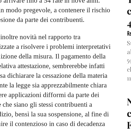
ò arrivare fino a 54 rate in nove anni.
in modo pregevole, a contenere il rischio
sione da parte dei contribuenti.
4
Re
noltre novità nel rapporto tra
S
zzate a risolvere i problemi interpretativi
a
dizione della misura. Il pagamento della
5
lativa attestazione, sembrerebbe infatti
e
ssa dichiarare la cessazione della materia
1
nte la legge sia apprezzabilmente chiara
re applicazioni difformi da parte dei
e che siano gli stessi contribuenti a
izio, bensì la sua sospensione, al fine di
F
guire il contenzioso in caso di decadenza