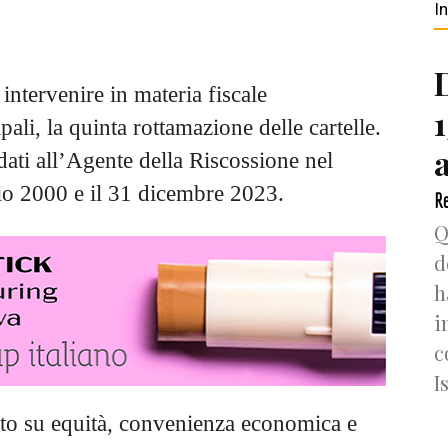
I
intervenire in materia fiscale
pali, la quinta rottamazione delle cartelle.
idati all’Agente della Riscossione nel
io 2000 e il 31 dicembre 2023.
Re
Q
d
h
i
c
I
tito su equità, convenienza economica e