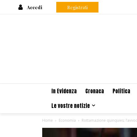
Accedi
Registrati
In Evidenza
Cronaca
Politica
Le vostre notizie
Home
Economia
Rottamazione quinquies: l’avvoca