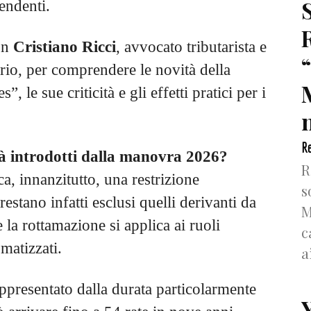
endenti.
on
Cristiano Ricci
, avvocato tributarista e
tario, per comprendere le novità della
 le sue criticità e gli effetti pratici per i
n
Re
tà introdotti dalla manovra 2026?
R
ca, innanzitutto, una restrizione
s
restano infatti esclusi quelli derivanti da
M
 la rottamazione si applica ai ruoli
c
omatizzati.
a
ppresentato dalla durata particolarmente