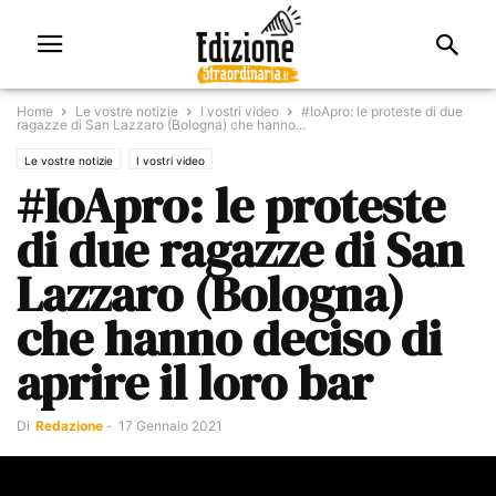
Home
Le vostre notizie
I vostri video
#IoApro: le proteste di due
ragazze di San Lazzaro (Bologna) che hanno...
Le vostre notizie
I vostri video
#IoApro: le proteste
di due ragazze di San
Lazzaro (Bologna)
che hanno deciso di
aprire il loro bar
Di
Redazione
-
17 Gennaio 2021