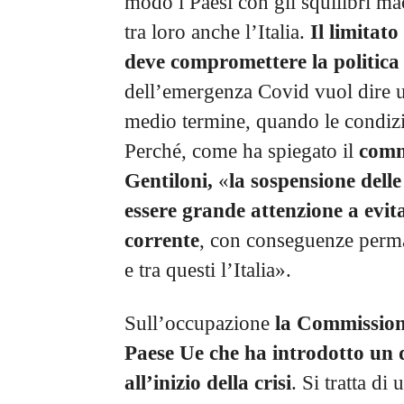
modo i Paesi con gli squilibri m
tra loro anche l’Italia.
Il limitat
deve compromettere la politica 
dell’emergenza Covid vuol dire un
medio termine, quando le condiz
Perché, come ha spiegato il
comm
Gentiloni,
«
la sospensione delle
essere grande attenzione a evi
corrente
, con conseguenze perman
e tra questi l’Italia».
Sull’occupazione
la Commissione
Paese Ue che ha introdotto un d
all’inizio della crisi
. Si tratta di