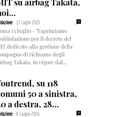
MIT su airbag Takata,
oi...
dazione
13 Luglio 2026
0
-
oma 13 luglio - "Esprimiamo
oddisfazione per il decreto del
IT dedicato alla gestione della
ampagna di richiamo degli
irbag Takata, in vigore dal...
Youtrend, su 118
comuni 50 a sinistra,
0 a destra, 28...
dazione
8 Giugno 2026
0
-