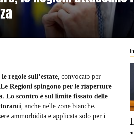
nza
I
e regole sull’estate
, convocato per
.
Le Regioni spingono per le riaperture
a
.
Lo scontro è sul limite fissato delle
storanti
, anche nelle zone bianche.
sere ammorbidita e applicata solo per i