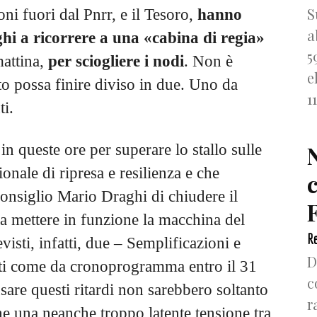
S
ni fuori dal Pnrr, e il Tesoro,
hanno
a
hi a ricorrere a una «cabina di regia»
5
mattina,
per sciogliere i nodi
. Non è
e
to possa finire diviso in due. Uno da
1
ti.
n queste ore per superare lo stallo sulle
onale di ripresa e resilienza e che
onsiglio Mario Draghi di chiudere il
F
a mettere in funzione la macchina del
Re
visti, infatti, due – Semplificazioni e
D
ti come da cronoprogramma entro il 31
c
sare questi ritardi non sarebbero soltanto
r
he una neanche troppo latente tensione tra