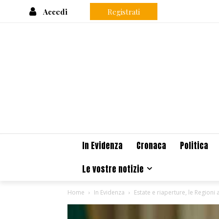
Accedi
Registrati
In Evidenza
Cronaca
Politica
Le vostre notizie
Home
In Evidenza
Estate e riaperture, le Regioni