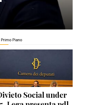
n Primo Piano
Divieto Social under
15, Lega presenta pdl