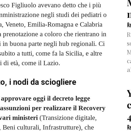
sco Figliuolo avevano detto che i più
n
ministrazione negli studi dei pediatri o
ia, Veneto, Emilia-Romagna e Calabria
Re
R
 prenotazione a coloro che rientrano in
s
li in buona parte negli hub regionali. Ci
M
bito a tutti, come fa la Sicilia, e altre
c
 di età, come il Lazio.
a
, i nodi da sciogliere
 approvare oggi il decreto legge
 assunzioni per realizzare il Recovery
4
vari ministeri
(Transizione digitale,
 Beni culturali, Infrastrutture), che
Re