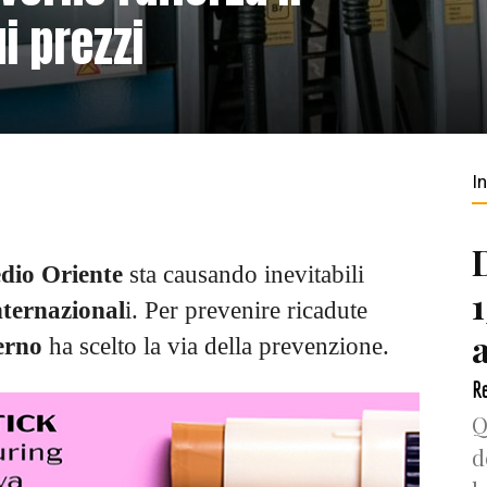
i prezzi
I
dio Oriente
sta causando inevitabili
nternazional
i. Per prevenire ricadute
erno
ha scelto la via della prevenzione.
Re
Q
d