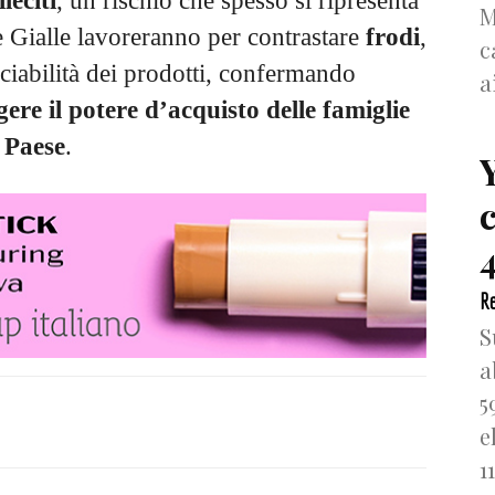
leciti
, un rischio che spesso si ripresenta
M
e Gialle lavoreranno per contrastare
frodi
,
c
cciabilità dei prodotti, confermando
a
ere il potere d’acquisto delle famiglie
 Paese
.
4
Re
S
a
5
e
1