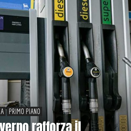
CA
PRIMO PIANO
verno rafforza il