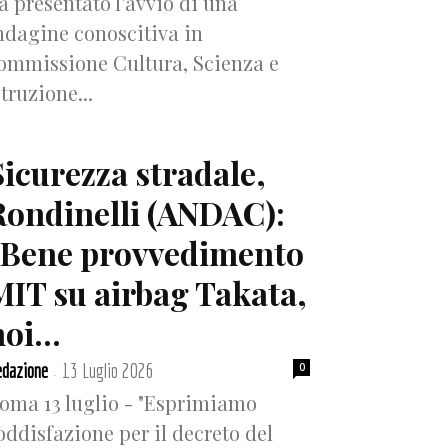
a presentato l’avvio di una
ndagine conoscitiva in
ommissione Cultura, Scienza e
struzione...
Sicurezza stradale,
Rondinelli (ANDAC):
“Bene provvedimento
MIT su airbag Takata,
oi...
dazione
13 Luglio 2026
0
-
oma 13 luglio - "Esprimiamo
oddisfazione per il decreto del