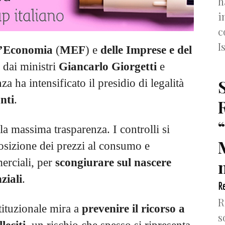
h
i
c
I
ll’Economia
(
MEF
) e
delle Imprese e del
i dai ministri
Giancarlo Giorgetti
e
za ha intensificato il presidio di legalità
nti
.
 la massima trasparenza. I controlli si
osizione dei prezzi al consumo e
n
erciali, per
scongiurare sul nascere
ziali
.
Re
R
tituzionale mira a
prevenire il ricorso a
s