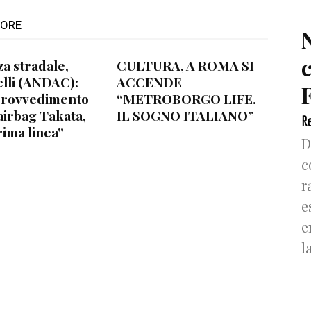
TORE
za stradale,
CULTURA, A ROMA SI
lli (ANDAC):
ACCENDE
F
provvedimento
“METROBORGO LIFE.
airbag Takata,
IL SOGNO ITALIANO”
Re
rima linea”
D
c
r
e
e
l