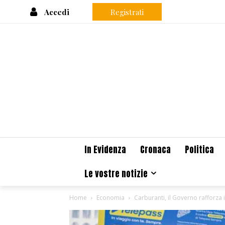
Accedi
Registrati
In Evidenza
Cronaca
Politica
Le vostre notizie
Home
Economia
Carburanti, il Governo rafforza 