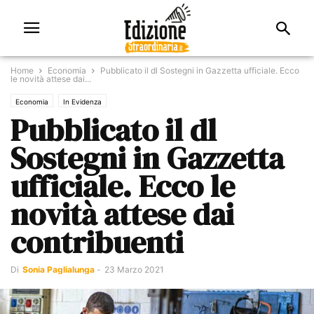
Home
Economia
Pubblicato il dl Sostegni in Gazzetta ufficiale. Ecco
le novità attese dai...
Economia
In Evidenza
Pubblicato il dl
Sostegni in Gazzetta
ufficiale. Ecco le
novità attese dai
contribuenti
Di
Sonia Paglialunga
-
23 Marzo 2021