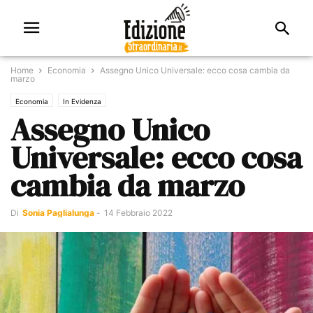
Home
Economia
Assegno Unico Universale: ecco cosa cambia da
marzo
Economia
In Evidenza
Assegno Unico
Universale: ecco cosa
cambia da marzo
Di
Sonia Paglialunga
-
14 Febbraio 2022