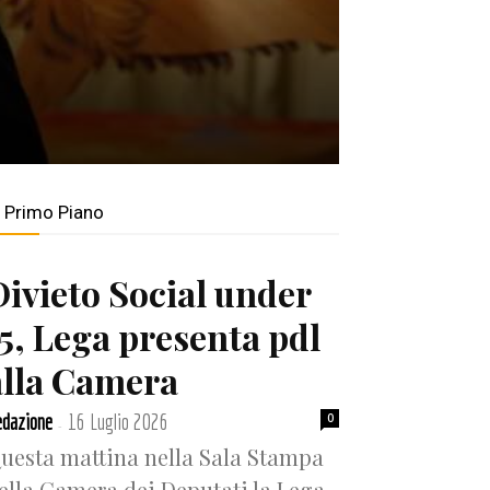
n Primo Piano
Divieto Social under
15, Lega presenta pdl
alla Camera
dazione
16 Luglio 2026
0
-
uesta mattina nella Sala Stampa
ella Camera dei Deputati la Lega