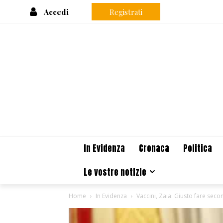
Accedi
Registrati
In Evidenza
Cronaca
Politica
Le vostre notizie
Home
In Evidenza
Vaccini, Zaia: Giusto fare seco