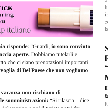
h
i
c
I
ia risponde
: “Guardi,
io sono convinto
raccia aperte.
Dobbiamo tutelarli e
fatto che ci siano prenotazioni importanti
i voglia di Bel Paese che non vogliamo
n
n vacanza non rischiano di
Re
le somministrazioni:
“Si rilascia – dice
R