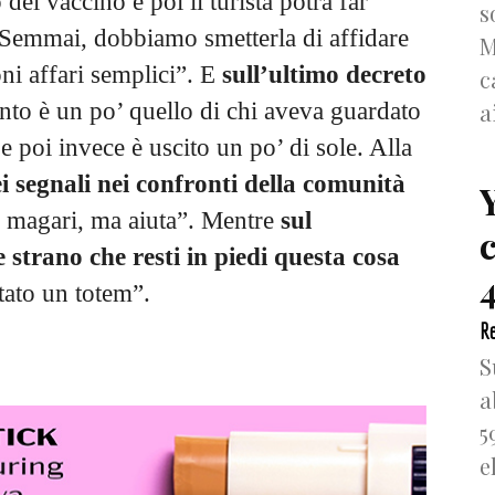
o del vaccino e poi il turista potrà far
s
. Semmai, dobbiamo smetterla di affidare
M
oni affari semplici”. E
sull’ultimo decreto
c
a
ento è un po’ quello di chi aveva guardato
 e poi invece è uscito un po’ di sole. Alla
 segnali nei confronti della comunità
 magari, ma aiuta”. Mentre
sul
 strano che resti in piedi questa cosa
4
tato un totem”.
Re
S
a
5
e