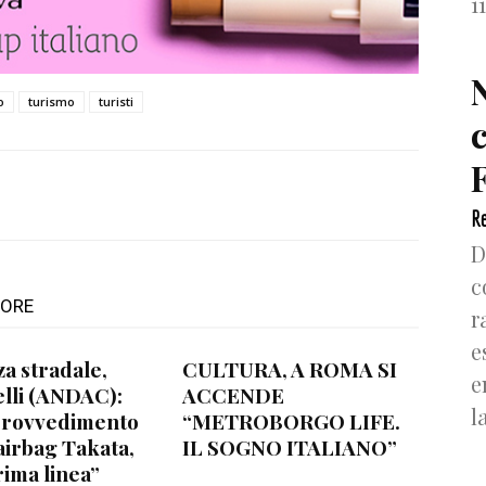
1
o
turismo
turisti
F
Re
D
c
TORE
r
e
za stradale,
CULTURA, A ROMA SI
e
lli (ANDAC):
ACCENDE
l
provvedimento
“METROBORGO LIFE.
airbag Takata,
IL SOGNO ITALIANO”
rima linea”