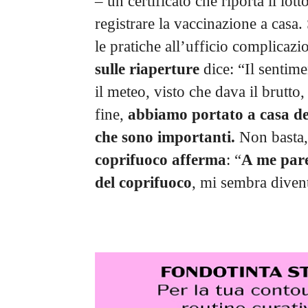
– un certificato che riporta il lott
registrare la vaccinazione a casa
le pratiche all’ufficio complicazi
sulle riaperture
dice: “Il sentim
il meteo, visto che dava il brutto,
fine,
abbiamo portato a casa dei
che sono importanti.
Non basta,
coprifuoco afferma
: “
A me pare
del coprifuoco
, mi sembra diven