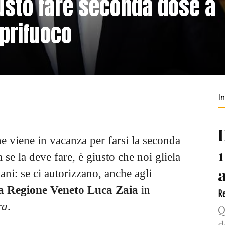
iusto fare seconda dose a
oprifuoco
I
he viene in vacanza per farsi la seconda
 se la deve fare, è giusto che noi gliela
iani: se ci autorizzano, anche agli
la Regione Veneto Luca Zaia
in
Re
ra
.
Q
d