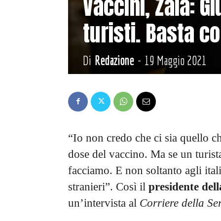
Vaccini, Zaia: G
turisti. Basta c
Di
Redazione
-
19 Maggio 2021
“Io non credo che ci sia quello c
dose del vaccino. Ma se un turista
facciamo. E non soltanto agli ital
stranieri”. Così il
presidente del
un’intervista al
Corriere della Se