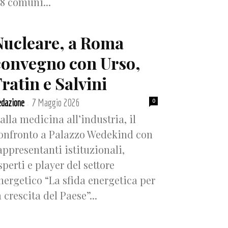
18 comuni...
Nucleare, a Roma
convegno con Urso,
ratin e Salvini
dazione
7 Maggio 2026
0
-
alla medicina all’industria, il
onfronto a Palazzo Wedekind con
appresentanti istituzionali,
sperti e player del settore
nergetico “La sfida energetica per
a crescita del Paese”...