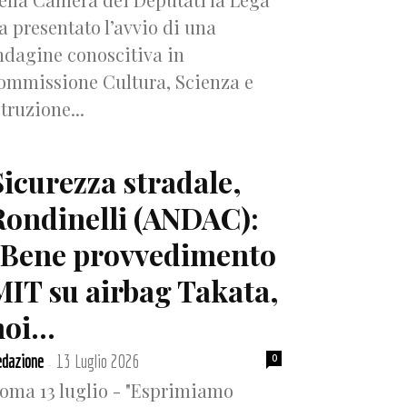
a presentato l’avvio di una
ndagine conoscitiva in
ommissione Cultura, Scienza e
struzione...
Sicurezza stradale,
Rondinelli (ANDAC):
“Bene provvedimento
MIT su airbag Takata,
oi...
dazione
13 Luglio 2026
0
-
oma 13 luglio - "Esprimiamo