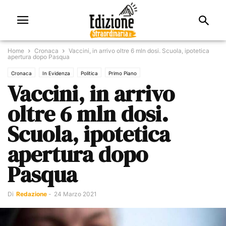
Home
Cronaca
Vaccini, in arrivo oltre 6 mln dosi. Scuola, ipotetica
apertura dopo Pasqua
Cronaca
In Evidenza
Politica
Primo Piano
Vaccini, in arrivo
oltre 6 mln dosi.
Scuola, ipotetica
apertura dopo
Pasqua
Di
Redazione
-
24 Marzo 2021