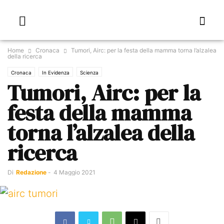
Home
Cronaca
Tumori, Airc: per la festa della mamma torna l’alzalea
della ricerca
Cronaca
In Evidenza
Scienza
Tumori, Airc: per la
festa della mamma
torna l’alzalea della
ricerca
Di
Redazione
-
4 Maggio 2021