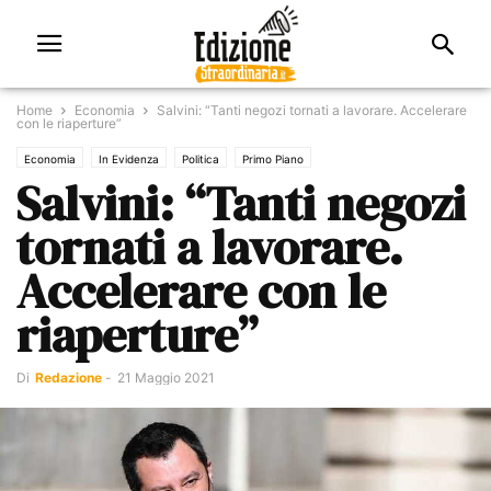
Home
Economia
Salvini: “Tanti negozi tornati a lavorare. Accelerare
con le riaperture”
Economia
In Evidenza
Politica
Primo Piano
Salvini: “Tanti negozi
tornati a lavorare.
Accelerare con le
riaperture”
Di
Redazione
-
21 Maggio 2021