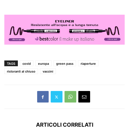
TAGS
covid
europa
green pass
riaperture
ristoranti al chiuso
vaccini
ARTICOLI CORRELATI