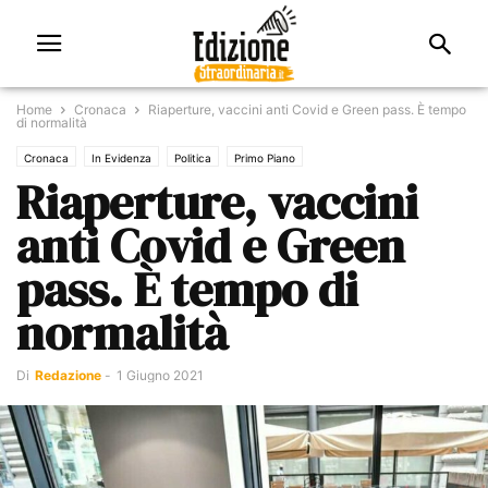
Home
Cronaca
Riaperture, vaccini anti Covid e Green pass. È tempo
di normalità
Cronaca
In Evidenza
Politica
Primo Piano
Riaperture, vaccini
anti Covid e Green
pass. È tempo di
normalità
Di
Redazione
-
1 Giugno 2021