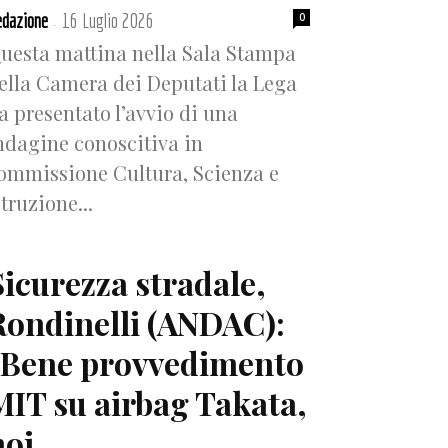
dazione
16 Luglio 2026
0
-
uesta mattina nella Sala Stampa
ella Camera dei Deputati la Lega
a presentato l’avvio di una
ndagine conoscitiva in
ommissione Cultura, Scienza e
struzione...
Sicurezza stradale,
Rondinelli (ANDAC):
“Bene provvedimento
MIT su airbag Takata,
oi...