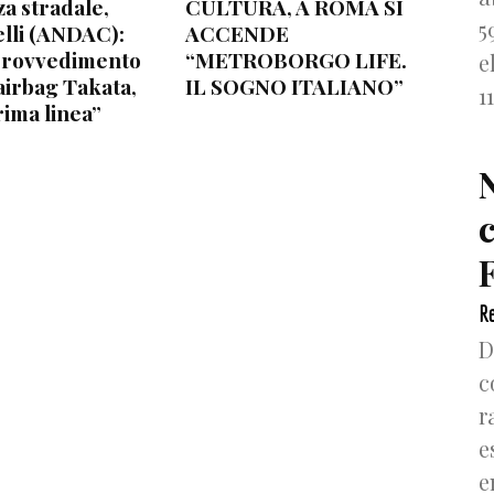
za stradale,
CULTURA, A ROMA SI
5
lli (ANDAC):
ACCENDE
provvedimento
“METROBORGO LIFE.
e
airbag Takata,
IL SOGNO ITALIANO”
1
rima linea”
F
Re
D
c
r
e
e