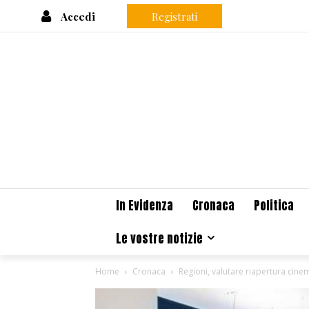
Accedi
Registrati
In Evidenza
Cronaca
Politica
Le vostre notizie
Home
Cronaca
Regioni, valutare riapertura cin