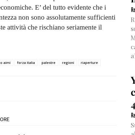
economiche. E’ del tutto evidente che i
Re
ntezza non sono assolutamente sufficienti
R
te attività che rischiano seriamente il
s
M
c
a
co aimi
forza italia
palestre
regioni
riaperture
4
Re
TORE
S
a