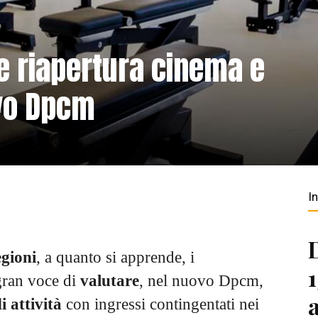
re riapertura cinema e
ovo Dpcm
I
gioni
, a quanto si apprende, i
gran voce di
valutare
, nel nuovo Dpcm,
i attività
con ingressi contingentati nei