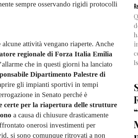
lmente sempre osservando rigidi protocolli
Re
Q
d
h
i
e alcune attività vengano riaperte. Anche
c
tore regionale di Forza Italia Emilia
I
allarme che in questi giorni ha lanciato
ponsabile Dipartimento Palestre di
iaprire gli impianti sportivi in tempi
terrogazione in Senato perché è
 certe per la riapertura delle strutture
rono
a causa di chiusure drasticamente
affrontato onerosi investimenti per
n
vid, si sono comunque ritrovati a non