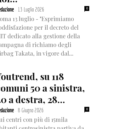
dazione
13 Luglio 2026
0
-
oma 13 luglio - "Esprimiamo
oddisfazione per il decreto del
IT dedicato alla gestione della
ampagna di richiamo degli
irbag Takata, in vigore dal...
Youtrend, su 118
comuni 50 a sinistra,
0 a destra, 28...
dazione
8 Giugno 2026
0
-
ui centri con più di 15mila
bitanti centrosinistra partiva da