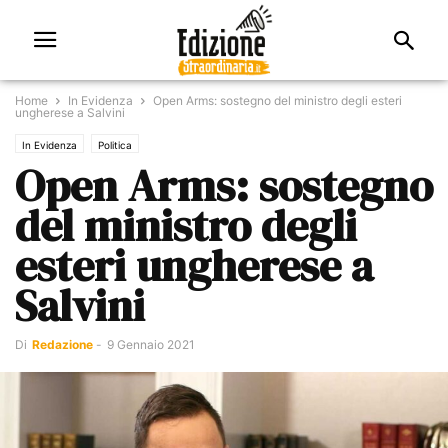
Home
In Evidenza
Open Arms: sostegno del ministro degli esteri
ungherese a Salvini
In Evidenza
Politica
Open Arms: sostegno
del ministro degli
esteri ungherese a
Salvini
Di
Redazione
-
9 Gennaio 2021