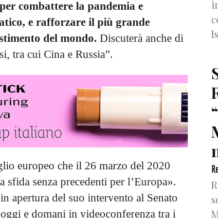
i
 per combattere la pandemia e
c
tico, e rafforzare il più grande
I
estimento del mondo.
Discuterà anche di
si, tra cui Cina e Russia”.
n
glio europeo che il 26 marzo del 2020
Re
 sfida senza precedenti per l’Europa».
R
 in apertura del suo intervento al Senato
s
M
rà oggi e domani in videoconferenza tra i