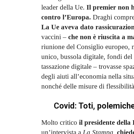
leader della Ue.
Il premier non h
contro l’Europa.
Draghi comprend
La Ue aveva dato rassicurazion
vaccini –
che non è riuscita a 
riunione del Consiglio europeo, 
unico, bussola digitale, fondi del
tassazione digitale – trovasse s
degli aiuti all’economia nella sit
nonché delle misure di flessibilit
Covid: Toti, polemiche
Molto critico
il presidente della
un’intervista a
La Stampa
,
chied