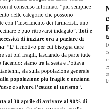
 con il consenso informato “più semplice
mento delle categorie che possono
rte con l’inserimento dei farmacisti, uno
F
accinare e può ritrovarsi indagato”.
Toti è
Re
ecessità di iniziare ora a parlare di
D
ua
: “E’ il motivo per cui bisogna dare
c
 sui più fragili, lasciando da parte tutte
r
 facendo: siamo tra la sesta e l’ottava
e
ottantenni, sia sulla popolazione generale
e
alla popolazione più fragile e anziana
l
aese e salvare l’estate al turismo
“.
ta al 30 aprile di arrivare al 90% di