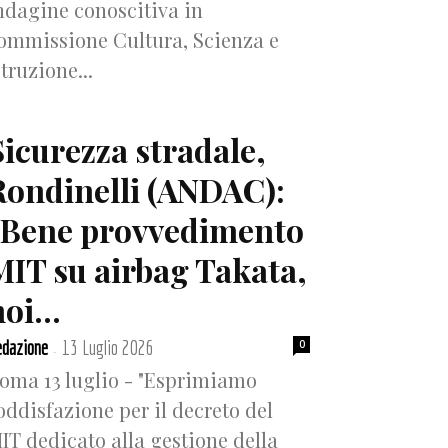
ndagine conoscitiva in
ommissione Cultura, Scienza e
struzione...
Sicurezza stradale,
Rondinelli (ANDAC):
“Bene provvedimento
MIT su airbag Takata,
oi...
dazione
13 Luglio 2026
0
-
oma 13 luglio - "Esprimiamo
oddisfazione per il decreto del
IT dedicato alla gestione della