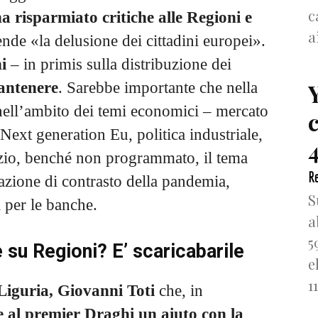
c
a risparmiato critiche alle Regioni e
a
e «la delusione dei cittadini europei».
i
– in primis sulla distribuzione dei
mantenere
. Sarebbe importante che nella
nell’ambito dei temi economici – mercato
 Next generation Eu, politica industriale,
4
pazio, benché non programmato, il tema
Re
uazione di contrasto della pandemia,
S
à per le banche.
a
5
 su Regioni? E’ scaricabarile
e
1
 Liguria, Giovanni Toti
che, in
e al premier Draghi un aiuto con la