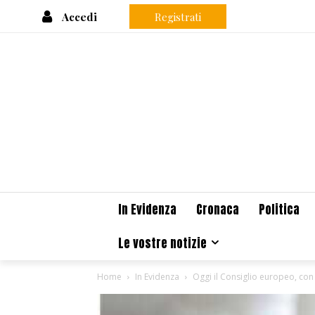
Accedi
Registrati
In Evidenza
Cronaca
Politica
Le vostre notizie
Home
In Evidenza
Oggi il Consiglio europeo, con 