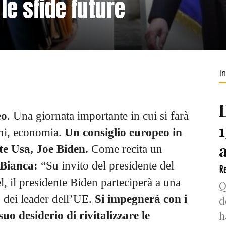
le sfide future
I
eo
. Una giornata importante in cui si farà
ini, economia.
Un consiglio europeo in
nte Usa, Joe Biden.
Come recita un
 Bianca:
“Su invito del presidente del
Re
, il presidente Biden parteciperà a una
Q
 dei leader dell’UE.
Si impegnerà con i
d
h
uo desiderio di rivitalizzare le