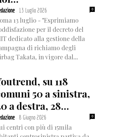
dazione
13 Luglio 2026
0
-
oma 13 luglio - "Esprimiamo
oddisfazione per il decreto del
IT dedicato alla gestione della
ampagna di richiamo degli
irbag Takata, in vigore dal...
Youtrend, su 118
comuni 50 a sinistra,
0 a destra, 28...
dazione
8 Giugno 2026
0
-
ui centri con più di 15mila
bitanti centrosinistra partiva da