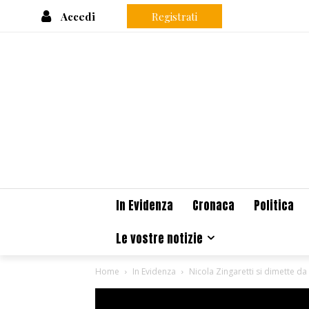
Accedi
Registrati
In Evidenza
Cronaca
Politica
Le vostre notizie
Home
In Evidenza
Nicola Zingaretti si dimette da 