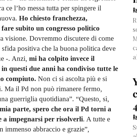
a ce l’ho messa tutta per spingere il
Re
 nuova.
Ho chiesto franchezza,
R
 fare subito un congresso politico
s
M
stra visione. Dovremmo discutere di come
c
sfida positiva che la buona politica deve
a
ue -. Anzi,
mi ha colpito invece il
i in questi due anni ha condiviso tutte le
mo compiuto.
Non ci si ascolta più e si
ni. Ma il Pd non può rimanere fermo,
na guerriglia quotidiana”. “Questo, sì,
4
 mia parte, spero che ora il Pd torni a
Re
 a impegnarsi per risolverli
. A tutte e
S
ri un immenso abbraccio e grazie”,
a