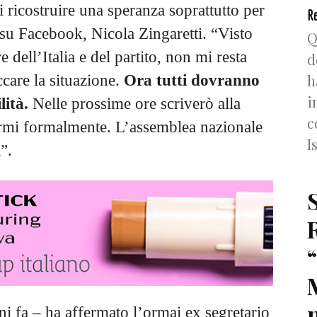
di ricostruire una speranza soprattutto per
Re
 su Facebook, Nicola Zingaretti. “Visto
Q
 dell’Italia e del partito, non mi resta
d
h
ccare la situazione.
Ora tutti dovranno
i
lità.
Nelle prossime ore scriverò alla
c
termi formalmente. L’assemblea nazionale
I
”.
n
ni fa – ha affermato l’ormai ex segretario