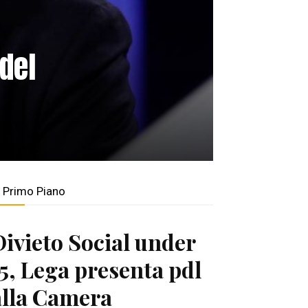
 del
n Primo Piano
Divieto Social under
15, Lega presenta pdl
alla Camera