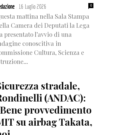
dazione
16 Luglio 2026
0
-
uesta mattina nella Sala Stampa
ella Camera dei Deputati la Lega
a presentato l’avvio di una
ndagine conoscitiva in
ommissione Cultura, Scienza e
struzione...
Sicurezza stradale,
Rondinelli (ANDAC):
“Bene provvedimento
MIT su airbag Takata,
oi...