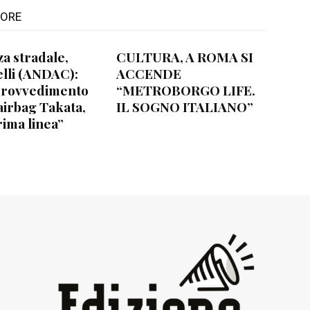
TORE
za stradale,
CULTURA, A ROMA SI
lli (ANDAC):
ACCENDE
provvedimento
“METROBORGO LIFE.
airbag Takata,
IL SOGNO ITALIANO”
rima linea”