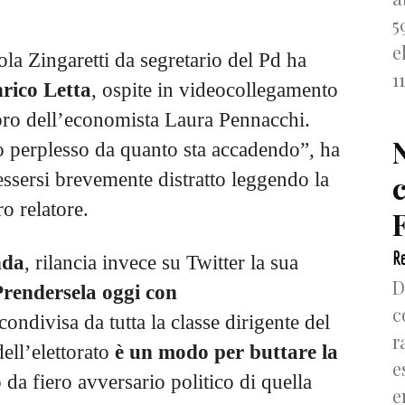
5
e
ola Zingaretti da segretario del Pd ha
1
nrico Letta
, ospite in videocollegamento
ibro dell’economista Laura Pennacchi.
o perplesso da quanto sta accadendo”, ha
essersi brevemente distratto leggendo la
ro relatore.
F
Re
nda
, rilancia invece su Twitter la sua
D
Prendersela oggi con
c
condivisa da tutta la classe dirigente del
r
ell’elettorato
è un modo per buttare la
e
da fiero avversario politico di quella
e