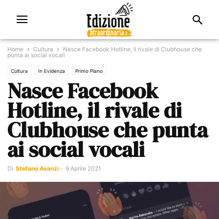
Home
Cultura
Nasce Facebook Hotline, il rivale di Clubhouse che
punta ai social vocali
Cultura
In Evidenza
Primo Piano
Nasce Facebook
Hotline, il rivale di
Clubhouse che punta
ai social vocali
Di
Stefano Avanzi
-
9 Aprile 2021