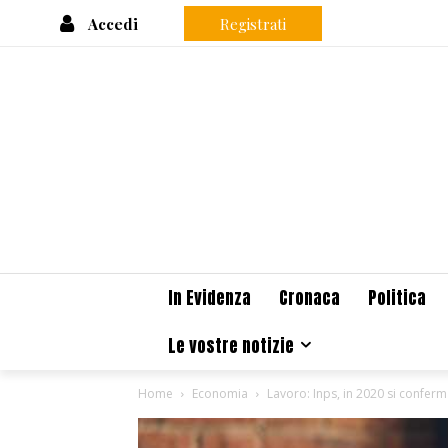
Accedi
Registrati
In Evidenza
Cronaca
Politica
Le vostre notizie
Home
Economia
Lavoro: Inps, in 2020 si conferma