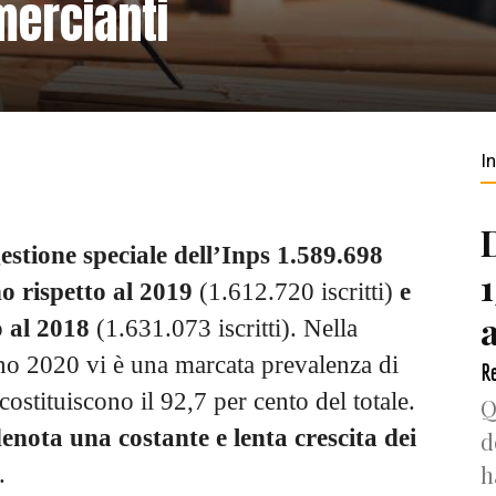
mercianti
I
gestione speciale dell’Inps 1.589.698
no rispetto al 2019
(1.612.720 iscritti)
e
o al 2018
(1.631.073 iscritti). Nella
anno 2020 vi è una marcata prevalenza di
Re
 costituiscono il 92,7 per cento del totale.
Q
enota una costante e lenta crescita dei
d
h
.