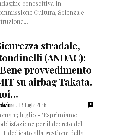
ndagine conoscitiva in
ommissione Cultura, Scienza e
struzione...
Sicurezza stradale,
Rondinelli (ANDAC):
“Bene provvedimento
MIT su airbag Takata,
oi...
dazione
13 Luglio 2026
0
-
oma 13 luglio - "Esprimiamo
oddisfazione per il decreto del
IT dedicato alla gestione della