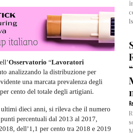
i
c
I
ell’
Osservatorio
“
Lavoratori
ituto analizzando la distribuzione per
 evidente una marcata prevalenza degli
n
er cento del totale degli artigiani.
Re
ultimi dieci anni, si rileva che il numero
R
ue punti percentuali dal 2013 al 2017,
s
l 2018, dell’1,1 per cento tra 2018 e 2019
M