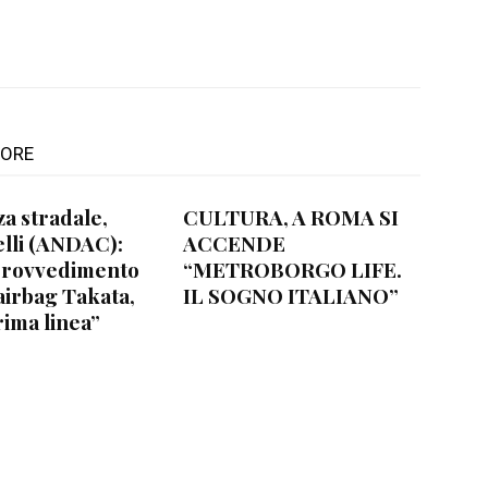
TORE
za stradale,
CULTURA, A ROMA SI
lli (ANDAC):
ACCENDE
provvedimento
“METROBORGO LIFE.
airbag Takata,
IL SOGNO ITALIANO”
rima linea”