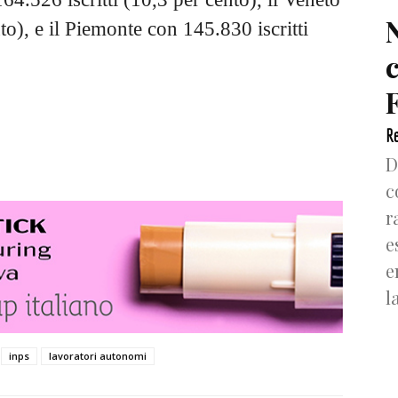
to), e il Piemonte con 145.830 iscritti
F
Re
D
c
r
e
e
l
inps
lavoratori autonomi