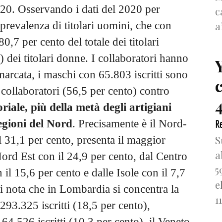
020. Osservando i dati del 2020 per
c
a
prevalenza di titolari uomini, che con
80,7 per cento del totale dei titolari
 dei titolari donne. I collaboratori hanno
arcata, i maschi con 65.803 iscritti sono
 collaboratori (56,5 per cento) contro
4
toriale, più della metà degli artigiani
regioni del Nord
. Precisamente è il Nord-
Re
S
l 31,1 per cento, presenta il maggior
a
Nord Est con il 24,9 per cento, dal Centro
5
 il 15,6 per cento e dalle Isole con il 7,7
e
si nota che in Lombardia si concentra la
1
293.325 iscritti (18,5 per cento),
.526 iscritti (10,3 per cento), il Veneto