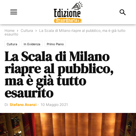
Home
Cultura
La Scala di Milano riapre al pubblico, ma è già tutto
esaurito
Cultura
In Evidenza
Primo Piano
La Scala di Milano
riapre al pubblico,
ma è già tutto
esaurito
Di
Stefano Avanzi
-
10 Maggio 2021