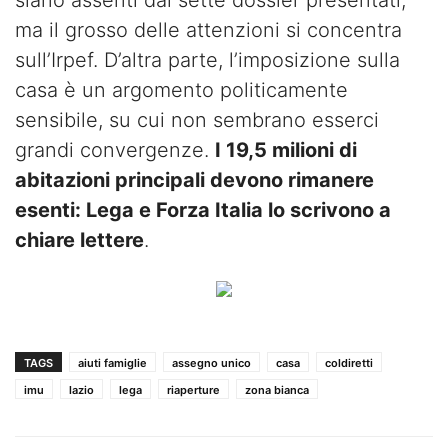
siano assenti dai sette dossier presentati,
ma il grosso delle attenzioni si concentra
sull’Irpef. D’altra parte, l’imposizione sulla
casa è un argomento politicamente
sensibile, su cui non sembrano esserci
grandi convergenze.
I 19,5 milioni di
abitazioni principali devono rimanere
esenti: Lega e Forza Italia lo scrivono a
chiare lettere
.
TAGS
aiuti famiglie
assegno unico
casa
coldiretti
imu
lazio
lega
riaperture
zona bianca