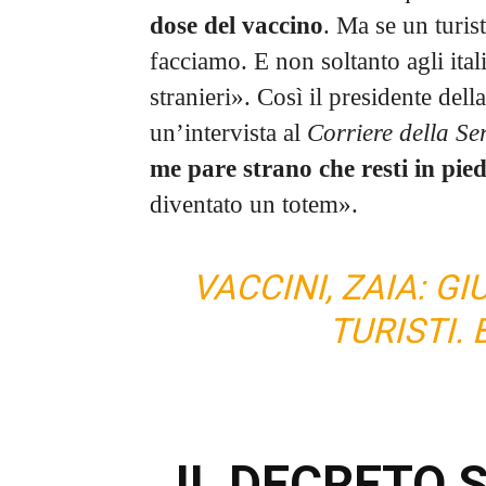
dose del vaccino
. Ma se un turist
facciamo. E non soltanto agli ital
stranieri». Così il presidente del
un’intervista al
Corriere della Se
me pare strano che resti in pie
diventato un totem».
VACCINI, ZAIA: G
TURISTI.
IL DECRETO S