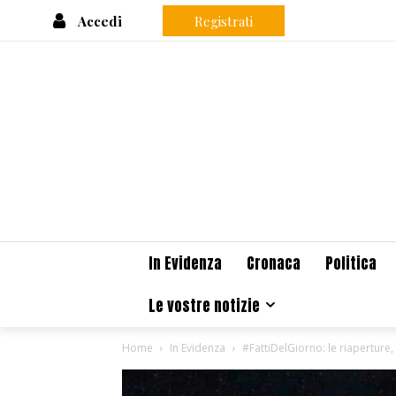
Accedi
Registrati
In Evidenza
Cronaca
Politica
Le vostre notizie
Home
In Evidenza
#FattiDelGiorno: le riaperture, 