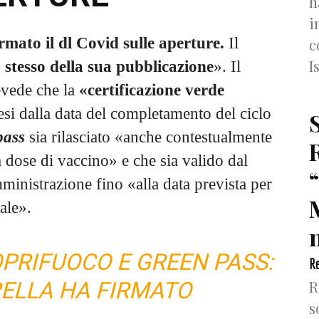
h
i
rmato il dl Covid sulle aperture.
Il
c
I
o stesso della sua pubblicazione
». Il
evede che la
«certificazione verde
si dalla data del completamento del ciclo
pass
sia rilasciato «anche contestualmente
 dose di vaccino» e che sia valido dal
inistrazione fino «alla data prevista per
ale».
n
OPRIFUOCO E GREEN PASS:
Re
R
ELLA HA FIRMATO
s