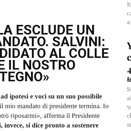
M
c
a
A ESCLUDE UN
DATO. SALVINI:
DIDATO AL COLLE
 IL NOSTRO
4
TEGNO»
Re
S
ad ipotesi e voci su un suo possibile
a
il mio mandato di presidente termina. Io
5
e
trò riposarmi», afferma il Presidente
1
, invece, si dice pronto a sostenere