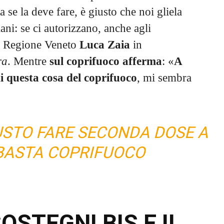
a se la deve fare, è giusto che noi gliela
iani: se ci autorizzano, anche agli
la Regione Veneto
Luca Zaia
in
ra
. Mentre
sul coprifuoco afferma
: «
A
di questa cosa del coprifuoco
, mi sembra
IUSTO FARE SECONDA DOSE A
 BASTA COPRIFUOCO
OSTEGNI BIS E IL