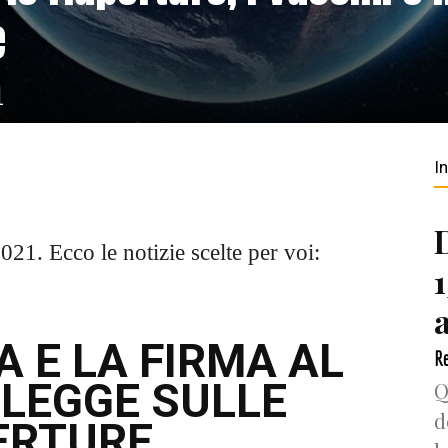
e
1
I
21. Ecco le notizie scelte per voi:
 E LA FIRMA AL
Re
LEGGE SULLE
Q
d
ERTURE