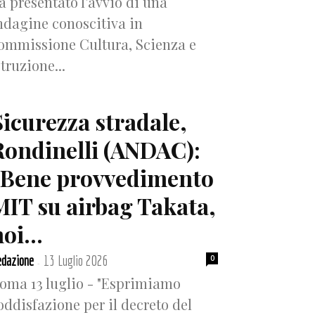
a presentato l’avvio di una
ndagine conoscitiva in
ommissione Cultura, Scienza e
struzione...
Sicurezza stradale,
Rondinelli (ANDAC):
“Bene provvedimento
MIT su airbag Takata,
oi...
dazione
13 Luglio 2026
0
-
oma 13 luglio - "Esprimiamo
oddisfazione per il decreto del