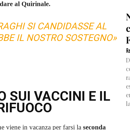
dare al Quirinale.
DRAGHI SI CANDIDASSE AL
BBE IL NOSTRO SOSTEGNO»
F
Re
D
c
r
e
O SUI VACCINI E IL
e
l
RIFUOCO
he viene in vacanza per farsi la
seconda